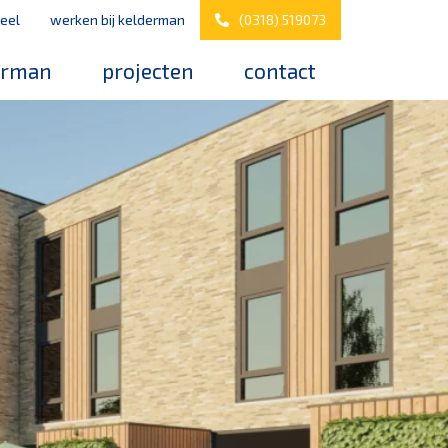
eel
werken bij kelderman
(0318) 519073
erman
projecten
contact
s
werken bij kelderman
elderman
nazorg & service
downloads