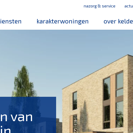
nazorg & service
actu
iensten
karakterwoningen
over keld
medewerker
werken bij k
mvo
leerbedrijf
magazines
n van
in