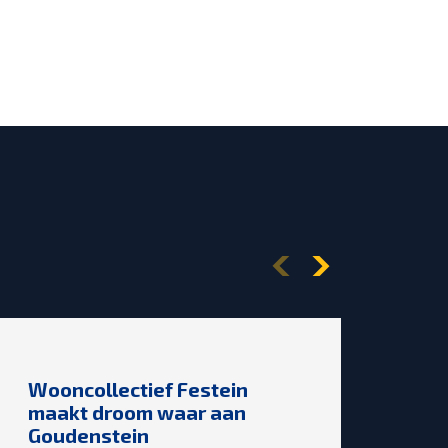
NIE
Wooncollectief Festein
Wo
maakt droom waar aan
on
Goudenstein