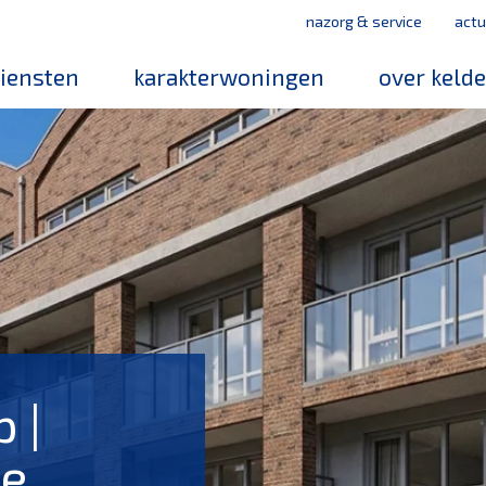
nazorg & service
actu
iensten
karakterwoningen
over keld
medewerker
werken bij k
mvo
leerbedrijf
magazines
 |
de