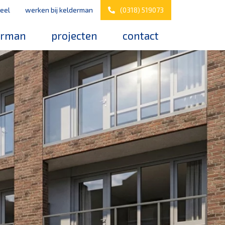
eel
werken bij kelderman
(0318) 519073
erman
projecten
contact
s
werken bij kelderman
elderman
nazorg & service
downloads