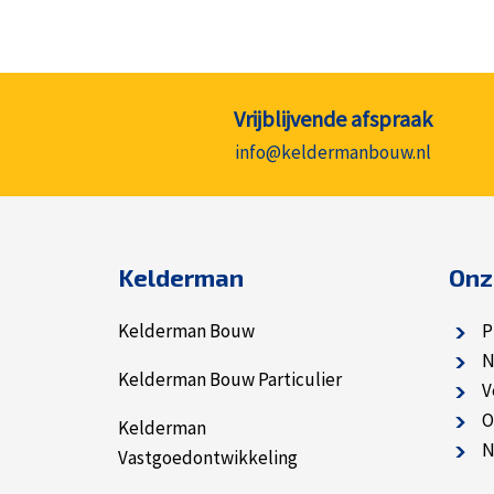
Vrijblijvende afspraak
info@keldermanbouw.nl
Kelderman
Onz
Kelderman Bouw
P
N
Kelderman Bouw Particulier
V
O
Kelderman
N
Vastgoedontwikkeling