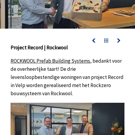
contact
werken bij kelderman
nazorg & service
downloads
Project Record | Rockwool
nazorg & service
ROCKWOOL Prefab Building Systems
, bedankt voor
actueel
de overheerlijke taart! De drie
werken bij kelderman
levensloopbestendige woningen van project Record
in Velp worden gerealiseerd met het Rockzero
bouwsysteem van Rockwool.