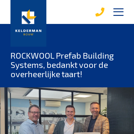
diensten
karakterwoningen
over kelderman
ROCKWOOL Prefab Building
Systems, bedankt voor de
medewerkers
overheerlijke taart!
werken bij kelderman
mvo
leerbedrijf
magazines
projecten