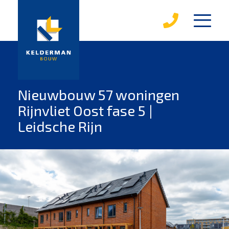
diensten
karakterwoningen
over kelderman
Nieuwbouw 57 woningen
Rijnvliet Oost fase 5 |
medewerkers
Leidsche Rijn
werken bij kelderman
mvo
leerbedrijf
magazines
projecten