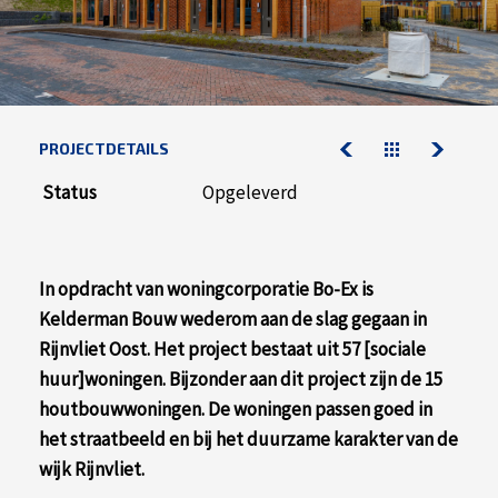
contact
werken bij kelderman
nazorg & service
downloads
PROJECTDETAILS
Status
Opgeleverd
nazorg & service
actueel
werken bij kelderman
In opdracht van woningcorporatie Bo-Ex is
Kelderman Bouw wederom aan de slag gegaan in
Rijnvliet Oost. Het project bestaat uit 57 [sociale
huur]woningen. Bijzonder aan dit project zijn de 15
houtbouwwoningen. De woningen passen goed in
het straatbeeld en bij het duurzame karakter van de
wijk Rijnvliet.