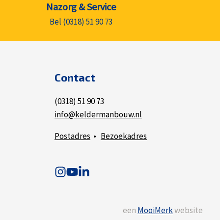
Nazorg & Service
Bel (0318) 51 90 73
Contact
(0318) 51 90 73
info@keldermanbouw.nl
Postadres
•
Bezoekadres
een
MooiMerk
website