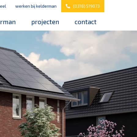
eel
werken bij kelderman
(0318) 519073
erman
projecten
contact
s
werken bij kelderman
elderman
nazorg & service
downloads