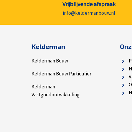
Vrijblijvende afspraak
info@keldermanbouw.nl
Kelderman
Onz
Kelderman Bouw
P
N
Kelderman Bouw Particulier
V
O
Kelderman
N
Vastgoedontwikkeling