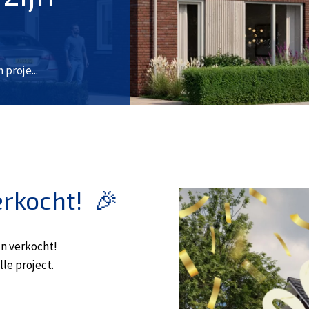
proje...
erkocht! 🎉
jn verkocht!
le project.