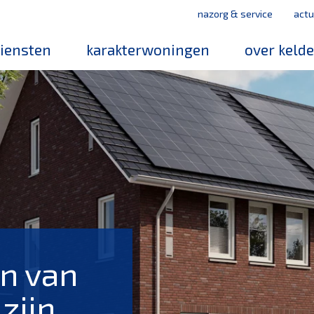
nazorg & service
actu
iensten
karakterwoningen
over keld
medewerker
werken bij k
mvo
leerbedrijf
magazines
n van
 zijn