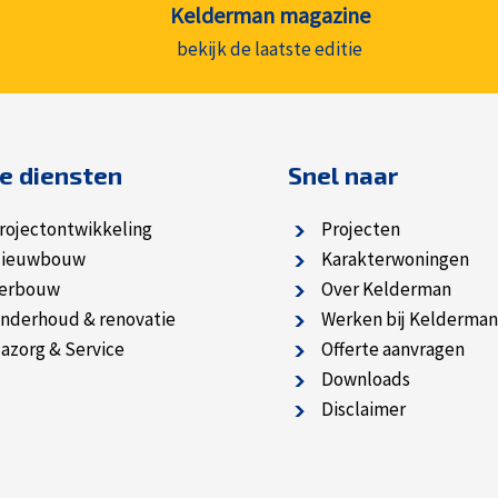
Kelderman magazine
bekijk de laatste editie
e diensten
Snel naar
rojectontwikkeling
Projecten
ieuwbouw
Karakterwoningen
erbouw
Over Kelderman
nderhoud & renovatie
Werken bij Kelderman
azorg & Service
Offerte aanvragen
Downloads
Disclaimer