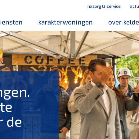
nazorg & service
actu
iensten
karakterwoningen
over keld
medewerker
werken bij k
mvo
leerbedrijf
magazines
ngen.
te
r de