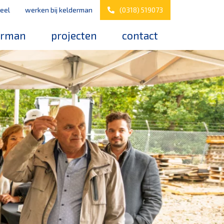
eel
werken bij kelderman
(0318) 519073
erman
projecten
contact
s
werken bij kelderman
elderman
nazorg & service
downloads