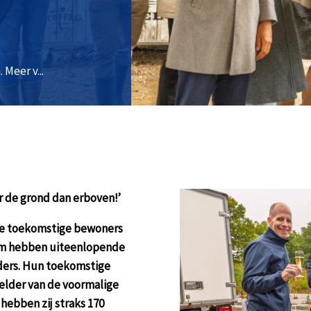
Meer v...
 de grond dan erboven!’
 De toekomstige bewoners
um hebben uiteenlopende
ders. Hun toekomstige
lder van de voormalige
hebben zij straks 170