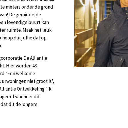
te meters onder de grond
arvan! De gemiddelde
t een levendige buurt kan
tenruimte. Maak het leuk
 hoop dat jullie dat op
.’
orporatie De Alliantie
t. Hier worden 48
erd. ‘Een welkome
uurwoningen niet groot is’,
lliantie Ontwikkeling. ‘Ik
eageerd wanneer dit
dat dit de jongere