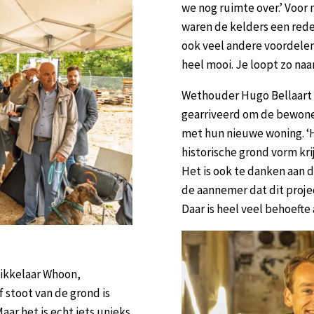
we nog ruimte over.’ Voor
waren de kelders een reden
ook veel andere voordelen.
heel mooi. Je loopt zo naar
Wethouder Hugo Bellaart 
gearriveerd om de bewone
met hun nieuwe woning. ‘H
historische grond vorm kri
Het is ook te danken aan 
de aannemer dat dit proje
Daar is heel veel behoefte 
ikkelaar Whoon,
f stoot van de grond is
ar het is echt iets unieks.