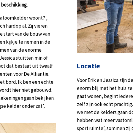
 beschikking.
en atoomkelder woont?’,
h hardop af. Zij vieren
e start van de bouw van
n kijkje te nemen in de
ormen van de enorme
essica stuitten min of
Locatie
ct dat bestaat uit twaalf
ten voor De Alliantie.
Voor Erik en Jessica zijn de
et bord. Ik ben een echte
enorm blij met het huis zelf
wordt hier niet gebouwd.
gaat wonen, begint iederee
tekeningen gaan bekijken.
zelf zijn ook echt prachti
se kelder onder zat’,
we met de kelders gaan d
hebben wat meer vastomli
sportruimte’, sommen zij 