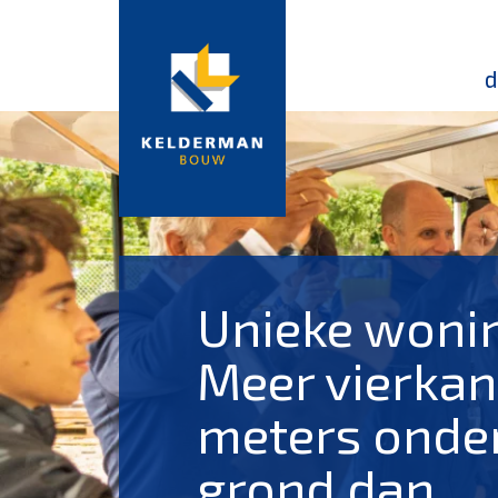
d
Unieke woni
Meer vierkan
meters onde
grond dan