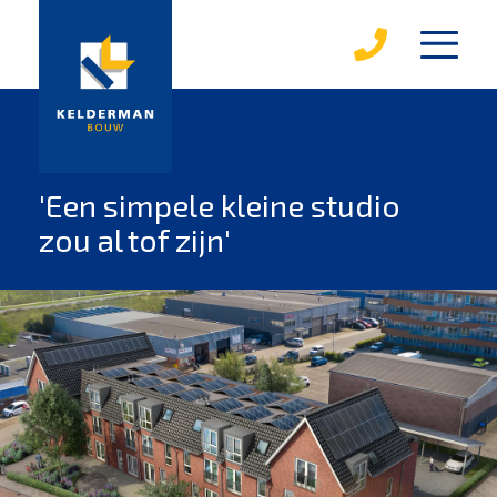
diensten
karakterwoningen
over kelderman
'Een simpele kleine studio
zou al tof zijn'
medewerkers
werken bij kelderman
mvo
leerbedrijf
magazines
projecten