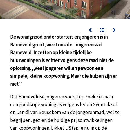
contact
werken bij kelderman
nazorg & service
downloads
De woningnood onder starters en jongeren is in
Barneveld groot, weet ook de Jongerenraad
Barneveld. Inzetten op kleine tijdelijke
nazorg & service
huurwoningen is echter volgens deze raad niet de
actueel
oplossing. ,,Veel jongeren willen gewoon een
werken bij kelderman
simpele, kleine koopwoning. Maar die huizen zijn er
niet.’’
Dat Barneveldse jongeren vooral op zoek zijn naar
een goedkope woning, is volgens leden Sven Likkel
en Daniël van Beusekom van de jongerenraad, wel te
begrijpen, gezien de huidige prijsontwikkelingen
van koopwoningen. Likkel: ,,Stap je nu in op de