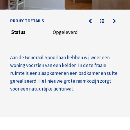
contact
werken bij kelderman
PROJECTDETAILS
nazorg & service
Status
Opgeleverd
downloads
nazorg & service
Aan de Generaal Spoorlaan hebben wij weer een
actueel
woning voorzien van een kelder. In deze fraaie
werken bij kelderman
ruimte is een slaapkamer en een badkamer en suite
gerealiseerd. Het nieuwe grote raamkozijn zorgt
voor een natuurlijke lichtinval.