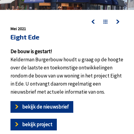
contact
werken bij kelderman
nazorg & service
Mei 2021
downloads
Eight Ede
De bouw is gestart!
nazorg & service
Kelderman Burgerbouw houdt u graag op de hoogte
actueel
over de laatste en toekomstige ontwikkelingen
werken bij kelderman
rondom de bouw van uw woning in het project Eight
in Ede. U ontvangt daarom regelmatig een
nieuwsbrief met actuele informatie van ons.
bekijk de nieuwsbrief
bekijk project