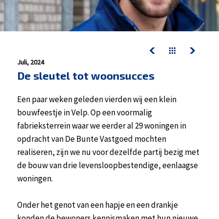
contact
werken bij kelderman
nazorg & service
downloads
Juli, 2024
De sleutel tot woonsucces
nazorg & service
Een paar weken geleden vierden wij een klein
actueel
bouwfeestje in Velp. Op een voormalig
werken bij kelderman
fabrieksterrein waar we eerder al 29 woningen in
opdracht van De Bunte Vastgoed mochten
realiseren, zijn we nu voor dezelfde partij bezig met
de bouw van drie levensloopbestendige, eenlaagse
woningen.
Onder het genot van een hapje en een drankje
konden de bewoners kennismaken met hun nieuwe