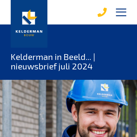
diensten
karakterwoningen
over kelderman
Kelderman in Beeld... |
nieuwsbrief juli 2024
medewerkers
werken bij kelderman
mvo
leerbedrijf
magazines
projecten