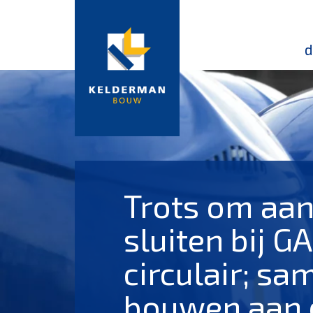
d
Trots om aan
sluiten bij GA
circulair; sa
bouwen aan 