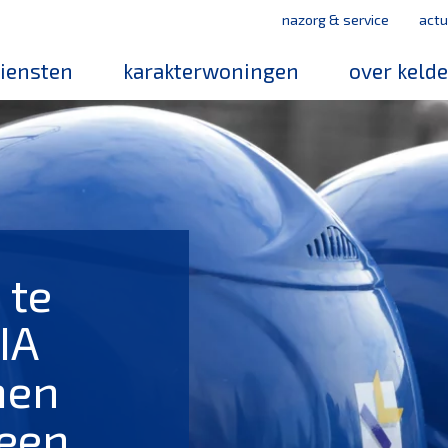
nazorg & service
actu
iensten
karakterwoningen
over keld
medewerker
werken bij k
mvo
leerbedrijf
magazines
 te
IA
men
een