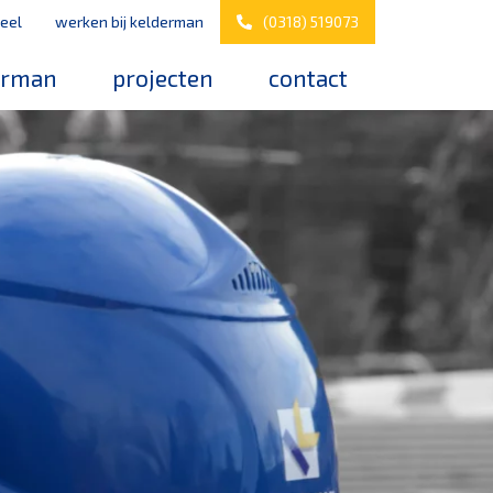
eel
werken bij kelderman
(0318) 519073
erman
projecten
contact
s
werken bij kelderman
elderman
nazorg & service
downloads