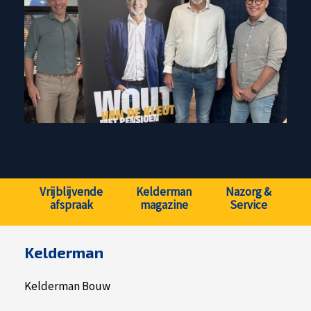
Vrijblijvende
Kelderman
Nazorg &
afspraak
magazine
Service
Kelderman
Kelderman Bouw