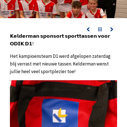
contact
werken bij kelderman
nazorg & service
downloads
𝗞𝗲𝗹𝗱𝗲𝗿𝗺𝗮𝗻 𝘀𝗽𝗼𝗻𝘀𝗼𝗿𝘁 𝘀𝗽𝗼𝗿𝘁𝘁𝗮𝘀𝘀𝗲𝗻 𝘃𝗼𝗼𝗿
𝗢𝗗𝗜𝗞 𝗗𝟭!
nazorg & service
Het kampioensteam D1 werd afgelopen zaterdag
actueel
blij verrast met nieuwe tassen. Kelderman wenst
werken bij kelderman
jullie heel veel sportplezier toe!