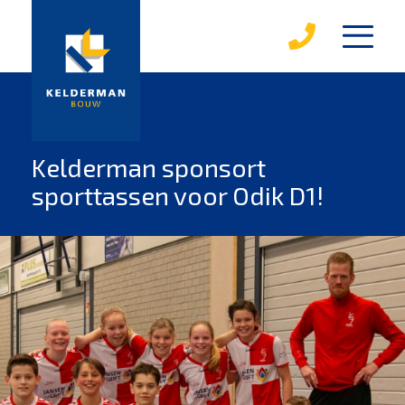
diensten
karakterwoningen
over kelderman
Kelderman sponsort
sporttassen voor Odik D1!
medewerkers
werken bij kelderman
mvo
leerbedrijf
magazines
projecten