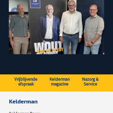
Vrijblijvende
Kelderman
Nazorg &
afspraak
magazine
Service
Kelderman