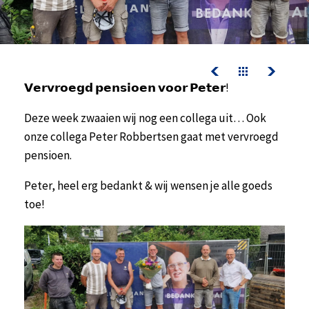
contact
werken bij kelderman
nazorg & service
downloads
𝗩𝗲𝗿𝘃𝗿𝗼𝗲𝗴𝗱 𝗽𝗲𝗻𝘀𝗶𝗼𝗲𝗻 𝘃𝗼𝗼𝗿 𝗣𝗲𝘁𝗲𝗿!
Deze week zwaaien wij nog een collega uit… Ook
nazorg & service
onze collega Peter Robbertsen gaat met vervroegd
actueel
pensioen.
werken bij kelderman
Peter, heel erg bedankt & wij wensen je alle goeds
toe!