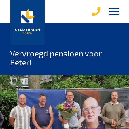
diensten
karakterwoningen
over kelderman
Vervroegd pensioen voor
Peter!
medewerkers
werken bij kelderman
mvo
leerbedrijf
magazines
projecten