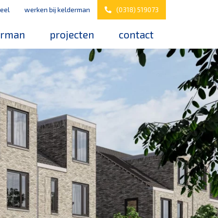
eel
werken bij kelderman
(0318) 519073
erman
projecten
contact
s
werken bij kelderman
elderman
nazorg & service
downloads