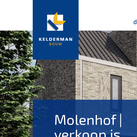
d
Molenhof |
verkoop is