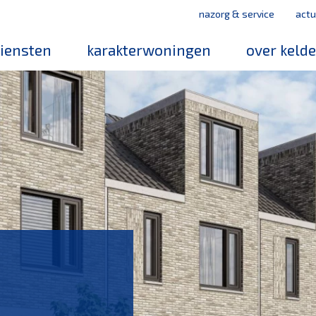
nazorg & service
actu
iensten
karakterwoningen
over keld
medewerker
werken bij k
mvo
leerbedrijf
magazines