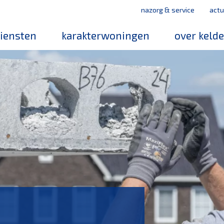
nazorg & service
actu
iensten
karakterwoningen
over keld
medewerker
werken bij k
mvo
leerbedrijf
magazines