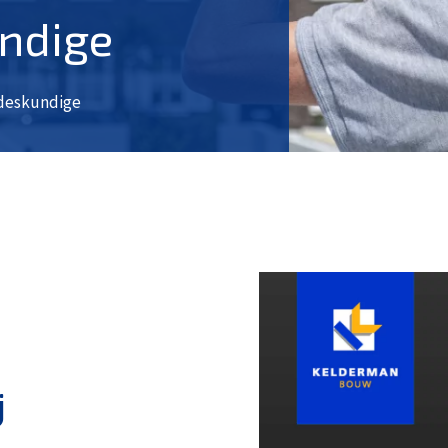
ndige
deskundige
j