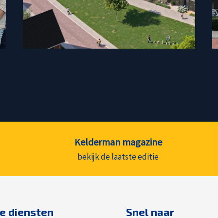
Kelderman magazine
bekijk de laatste editie
e diensten
Snel naar