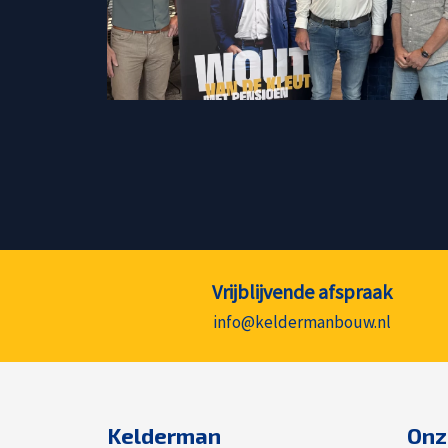
Vrijblijvende afspraak
info@keldermanbouw.nl
Kelderman
Onz