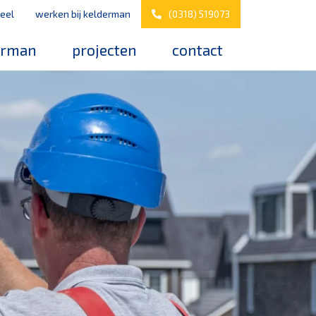
eel
werken bij kelderman
(0318) 519073
erman
projecten
contact
s
werken bij kelderman
elderman
nazorg & service
downloads