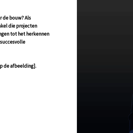
or de bouw? Als
kel die projecten
ngen tot het herkennen
n succesvolle
op de afbeelding].