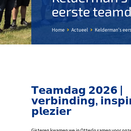
eerste teamd
Home
Actueel
Kelderman's eers
𝗧𝗲𝗮𝗺𝗱𝗮𝗴 𝟮𝟬𝟮𝟲 |
𝘃𝗲𝗿𝗯𝗶𝗻𝗱𝗶𝗻𝗴, 𝗶𝗻𝘀𝗽𝗶
𝗽𝗹𝗲𝘇𝗶𝗲𝗿
Gisteren kwamen we in Otterlo samen voor onz