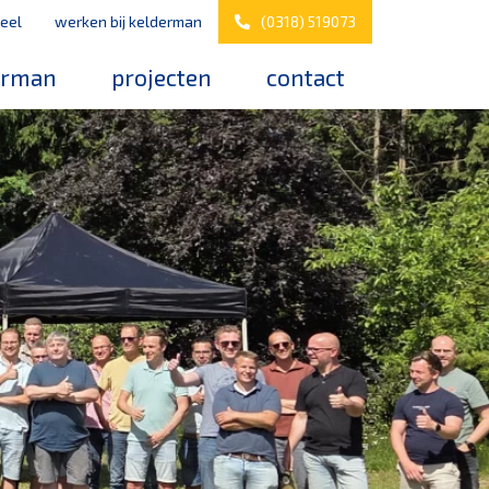
eel
werken bij kelderman
(0318) 519073
erman
projecten
contact
s
werken bij kelderman
elderman
nazorg & service
downloads