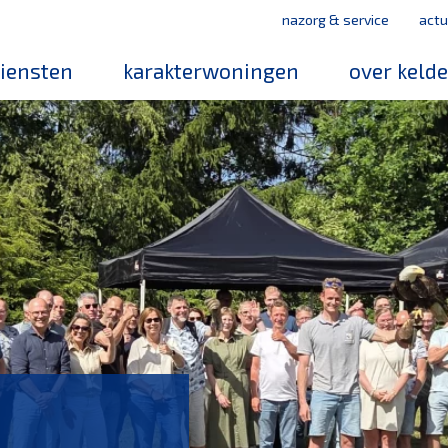
nazorg & service
actu
iensten
karakterwoningen
over keld
medewerker
werken bij k
mvo
leerbedrijf
magazines