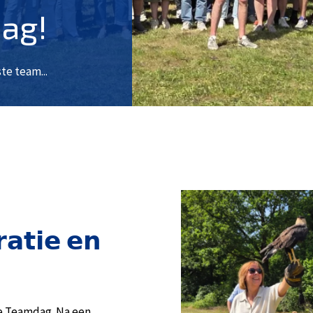
ag!
te team...
𝗿𝗮𝘁𝗶𝗲 𝗲𝗻
e Teamdag. Na een