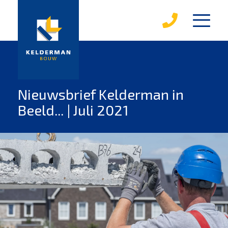
diensten
karakterwoningen
over kelderman
Nieuwsbrief Kelderman in
Beeld... | Juli 2021
medewerkers
werken bij kelderman
mvo
leerbedrijf
magazines
projecten