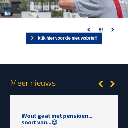
contact
werken bij kelderman
nazorg & service
downloads
klik hier voor de nieuwsbrief!
nazorg & service
actueel
werken bij kelderman
Meer nieuws
Wout gaat met pensioen...
soort van...😉