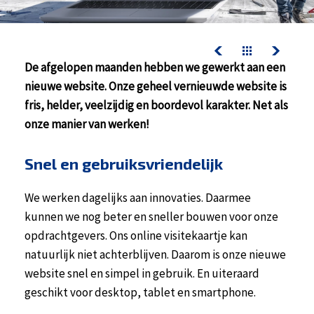
contact
werken bij kelderman
nazorg & service
De afgelopen maanden hebben we gewerkt aan een
downloads
nieuwe website. Onze geheel vernieuwde website is
fris, helder, veelzijdig en boordevol karakter. Net als
onze manier van werken!
nazorg & service
actueel
Snel en gebruiksvriendelijk
werken bij kelderman
We werken dagelijks aan innovaties. Daarmee
kunnen we nog beter en sneller bouwen voor onze
opdrachtgevers. Ons online visitekaartje kan
natuurlijk niet achterblijven. Daarom is onze nieuwe
website snel en simpel in gebruik. En uiteraard
geschikt voor desktop, tablet en smartphone.