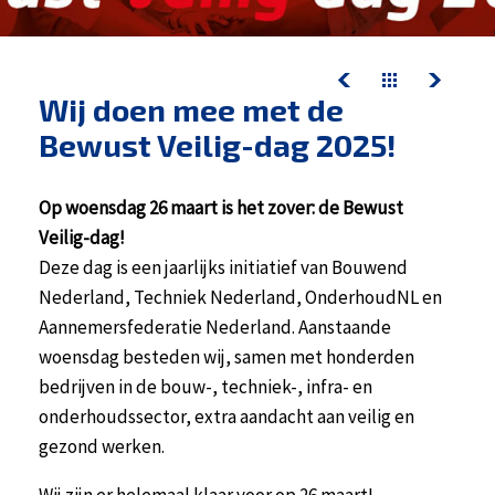
contact
werken bij kelderman
nazorg & service
Wij doen mee met de
downloads
Bewust Veilig-dag 2025!
nazorg & service
Op woensdag 26 maart is het zover: de Bewust
Veilig-dag!
actueel
Deze dag is een jaarlijks initiatief van Bouwend
werken bij kelderman
Nederland, Techniek Nederland, OnderhoudNL en
Aannemersfederatie Nederland. Aanstaande
woensdag besteden wij, samen met honderden
bedrijven in de bouw-, techniek-, infra- en
onderhoudssector, extra aandacht aan veilig en
gezond werken.
Wij zijn er helemaal klaar voor op 26 maart!