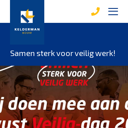
diensten
karakterwoningen
over kelderman
Samen sterk voor veilig werk!
medewerkers
werken bij kelderman
mvo
leerbedrijf
magazines
projecten